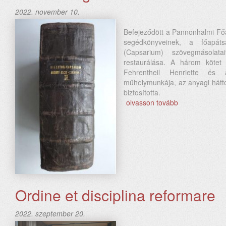
2022. november 10.
Befejeződött a Pannonhalmi Főa
segédkönyveinek, a főapáts
(Capsarium) szövegmásolata
restaurálása. A három kötet r
Fehrentheil Henriette és
műhelymunkája, az anyagi hátte
biztosította.
olvasson tovább
Ordine et disciplina reformare
2022. szeptember 20.