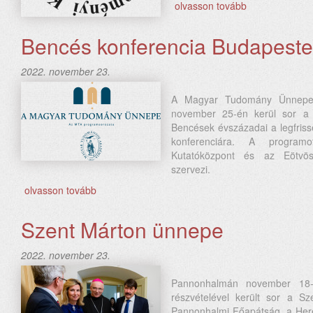
olvasson tovább
Bencés konferencia Budapest
2022. november 23.
A Magyar Tudomány Ünnepe 
november 25-én kerül sor a St
Bencések évszázadai a legfris
konferenciára. A programo
Kutatóközpont és az Eötvös
szervezi.
olvasson tovább
Szent Márton ünnepe
2022. november 23.
Pannonhalmán november 18-á
részvételével került sor a Sz
Pannonhalmi Főapátság, a Her