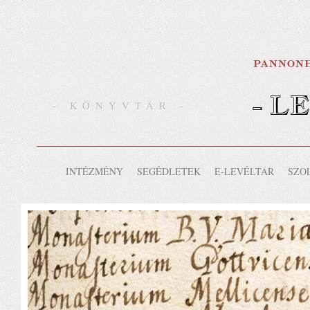
- L
- KÖNYVTÁR -
INTÉZMÉNY
SEGÉDLETEK
E-LEVÉLTÁR
SZO