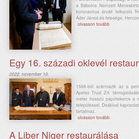
a Bábolna Nemzeti Ménesbirtok 
koronavírus árváit felkaroló R
Áder János és felesége, Hercze
olvasson tovább
Egy 16. századi oklevél restau
2022. november 10.
1568-ból származik az a peri
Apelso Trust Zrt. támogatásábó
méter hosszú papírtekercs a m
településsel, Deákival kapcsol
tartalmaz.
olvasson tovább
A Liber Niger restaurálása