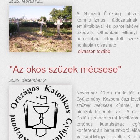
2023. február 25.
A Nemzeti Örökség Intézet
kommunizmus áldozatainak
emléktáblával és parcellakőve
Szociális Otthonban elhunyt
parcellában eltemetett szer
honlapján olvasható.
olvasson tovább
"Az okos szüzek mécsese"
2022. december 2.
November 29-én rendezték m
Gyűjteményi Központ őszi levél
szűzek mécsese
címmel, me
birtokok története volt. A re
Zoltán pannonhalmi levéltáros
történeti kutatásának leg
konferencián bemutatkoró előad
Vatikáni Magyar Levéltári Kiren