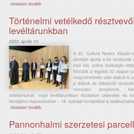
olvasson tovább
Történelmi vetélkedő résztvevő
levéltárunkban
2023. április 10.
A 22. Cultura Nostra Kárpát-
döntőjét április 4-én rendezté
első két, online fordulóján töb
Közülük a legjobb tíz csapat j
megmérettetés után alakult ki 
a diákok és felkészítő tanárai
monostor templomát, ker
refektóriumát, majd levéltárunkban középkori oklevelek és 
témájához kapcsolódóan – 18. századi forrásokkal is találkozhatta
olvasson tovább
Pannonhalmi szerzetesi parcel