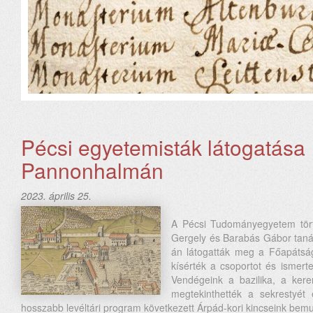
Pécsi egyetemisták látogatása
Pannonhalmán
2023. április 25.
A Pécsi Tudományegyetem tört
Gergely és Barabás Gábor tanár
án látogatták meg a Főapátság
kísérték a csoportot és ismert
Vendégeink a bazilika, a kere
megtekinthették a sekrestyét 
hosszabb levéltári program következett Árpád-kori kincseink bemu