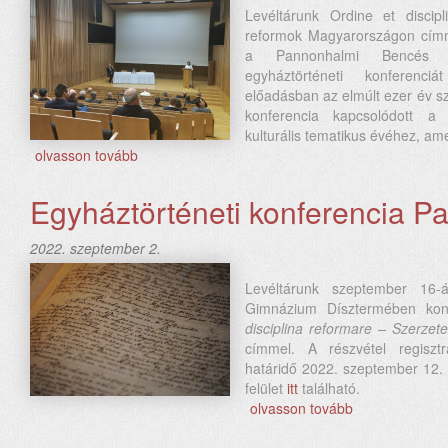
Levéltárunk Ordine et discip
reformok Magyarországon cím
a Pannonhalmi Bencés G
egyháztörténeti konferenc
előadásban az elmúlt ezer év sze
konferencia kapcsolódott a F
kulturális tematikus évéhez, am
olvasson tovább
Egyháztörténeti konferencia 
2022. szeptember 2.
Levéltárunk szeptember 16
Gimnázium Dísztermében kon
disciplina reformare – Szerze
címmel. A részvétel regisztrá
határidő 2022. szeptember 12. 
felület
itt
található.
olvasson tovább