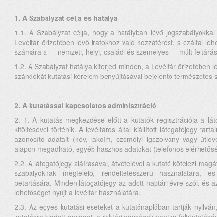
1. A Szabályzat célja és hatálya
1.1. A Szabályzat célja, hogy a hatályban lévő jogszabályokk
Levéltár őrizetében lévő iratokhoz való hozzáférést, s ezáltal le
számára a — nemzeti, helyi, családi és személyes — múlt feltárá
1.2. A Szabályzat hatálya kiterjed minden, a Levéltár őrizetében 
szándékát kutatási kérelem benyújtásával bejelentő természetes 
2. A kutatással kapcsolatos adminisztráció
2. 1. A kutatás megkezdése előtt a kutatók regisztrációja a lát
kitöltésével történik. A levéltáros által kiállított látogatójegy ta
azonosító adatait (név, lakcím, személyi igazolvány vagy útl
alapon megadható, egyéb hasznos adatokat (telefonos elérhetősé
2.2. A látogatójegy aláírásával, átvételével a kutató kötelezi magát
szabályoknak megfelelő, rendeltetésszerű használatára, é
betartására. Minden látogatójegy az adott naptári évre szól, és a
lehetőséget nyújt a levéltár használatára.
2.3. Az egyes kutatási eseteket a kutatónaplóban tartják nyilván, a
kutatásra kiadott anyagot, a raktári egységek pontos feltüntetésév