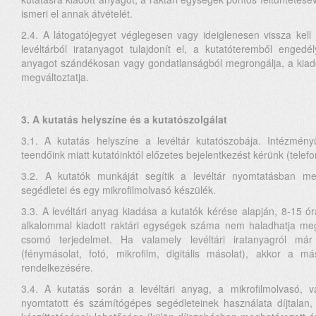
ismeri el annak átvételét.
2.4. A látogatójegyet véglegesen vagy ideiglenesen vissza kell v
levéltárból iratanyagot tulajdonít el, a kutatóteremből engedél
anyagot szándékosan vagy gondatlanságból megrongálja, a kiado
megváltoztatja.
3. A kutatás helyszíne és a kutatószolgálat
3.1. A kutatás helyszíne a levéltár kutatószobája. Intézmé
teendőink miatt kutatóinktól előzetes bejelentkezést kérünk (telef
3.2. A kutatók munkáját segítik a levéltár nyomtatásban megj
segédletei és egy mikrofilmolvasó készülék.
3.3. A levéltári anyag kiadása a kutatók kérése alapján, 8-15 ór
alkalommal kiadott raktári egységek száma nem haladhatja me
csomó terjedelmet. Ha valamely levéltári iratanyagról már 
(fénymásolat, fotó, mikrofilm, digitális másolat), akkor a m
rendelkezésére.
3.4. A kutatás során a levéltári anyag, a mikrofilmolvasó, va
nyomtatott és számítógépes segédleteinek használata díjtalan, 