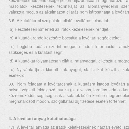
készíttetésének lehetősége (külön díjszabásban meghatározott áron
másolatok készítésének technikáját az állományvédelmi szem
választja meg, s az alkalmazott eljárás nem károsíthatja a levéltár
3.5. A kutatótermi szolgálatot ellátó levéltáros feladatai:
a) Részletesen ismerteti az iratok kezelésének rendjét.
b) A kutatók rendelkezésére bocsátja a levéltári segédleteket.
c) Legjobb tudása szerint megad minden információt, am
szükséges és a kutatást segíti.
d) A kutatókat folyamatosan ellátja iratanyaggal, elkészíti a megr
e) Nyilvántartja a kiadott iratanyagot, statisztikát készít a k
esetekről.
3.6. Nem feladata a levéltárosnak a kutatásra kiadott levéltári
helyett végzett feldolgozó munka (pl. olvasás, fordítás, adatok k
közreműködés-segítség csak a kutatók külön kérése-megrendelése
meghatározott módon, szolgáltatási díj fizetése esetén történhet.
4. A levéltári anyag kutathatósága
4.1. A levéltár anyaga az iratok keletkezésének naptári évétől sz