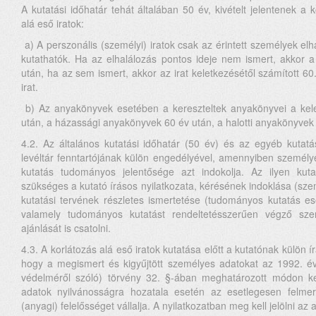
A kutatási időhatár tehát általában 50 év, kivételt jelentenek a 
alá eső iratok:
a) A perszonális (személyi) iratok csak az érintett személyek el
kutathatók. Ha az elhalálozás pontos ideje nem ismert, akkor a
után, ha az sem ismert, akkor az irat keletkezésétől számított 60
irat.
b) Az anyakönyvek esetében a kereszteltek anyakönyvei a kele
után, a házassági anyakönyvek 60 év után, a halotti anyakönyvek 
4.2. Az általános kutatási időhatár (50 év) és az egyéb kutatás
levéltár fenntartójának külön engedélyével, amennyiben személye
kutatás tudományos jelentősége azt indokolja. Az ilyen kuta
szükséges a kutató írásos nyilatkozata, kérésének indoklása (szemé
kutatási tervének részletes ismertetése (tudományos kutatás es
valamely tudományos kutatást rendeltetésszerűen végző sz
ajánlását is csatolni.
4.3. A korlátozás alá eső iratok kutatása előtt a kutatónak külön ír
hogy a megismert és kigyűjtött személyes adatokat az 1992. év
védelméről szóló) törvény 32. §-ában meghatározott módon kez
adatok nyilvánosságra hozatala esetén az esetlegesen felmerü
(anyagi) felelősséget vállalja. A nyilatkozatban meg kell jelölni az 