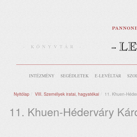
- L
- KÖNYVTÁR -
INTÉZMÉNY
SEGÉDLETEK
E-LEVÉLTÁR
SZO
Nyitólap
VIII. Személyek iratai, hagyatékai
11. Khuen-Héderv
11. Khuen-Héderváry Károl