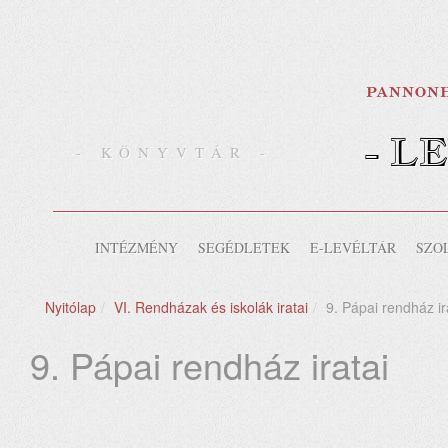
- L
- KÖNYVTÁR -
INTÉZMÉNY
SEGÉDLETEK
E-LEVÉLTÁR
SZO
Nyitólap
VI. Rendházak és iskolák iratai
9. Pápai rendház ir
9. Pápai rendház iratai