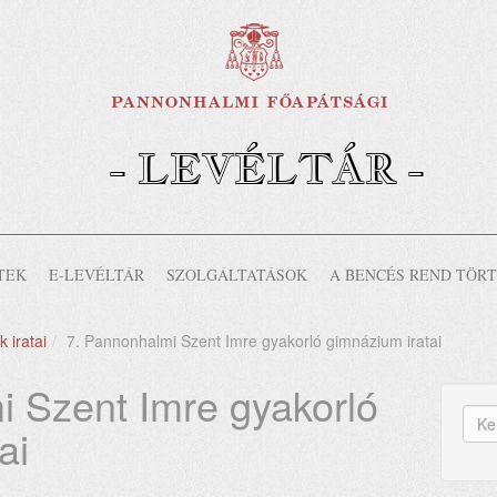
- LEVÉLTÁR -
-
TEK
E-LEVÉLTÁR
SZOLGÁLTATÁSOK
A BENCÉS REND TÖR
 iratai
7. Pannonhalmi Szent Imre gyakorló gimnázium iratai
i Szent Imre gyakorló
K
ai
űr
Ker