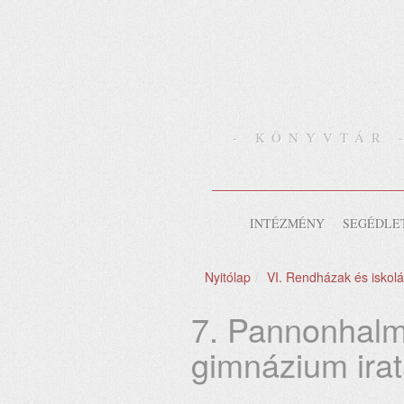
- KÖNYVTÁR 
INTÉZMÉNY
SEGÉDLE
Nyitólap
VI. Rendházak és iskolák
7. Pannonhalm
gimnázium irat