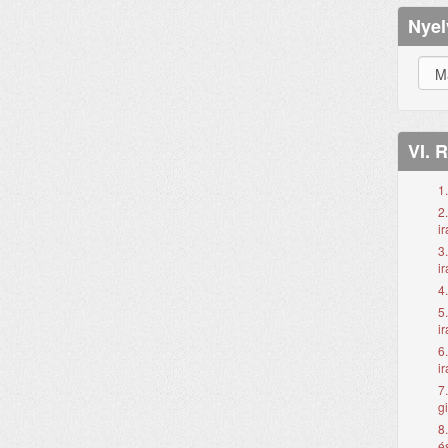
Nyel
VI. 
1
2
ir
3
ir
4
5
ir
6
ir
7
g
8
é