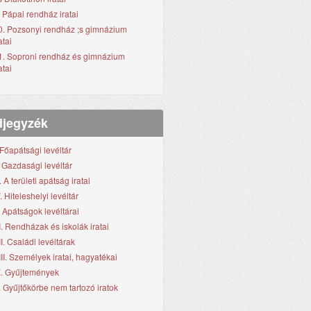
. Pápai rendház iratai
0. Pozsonyi rendház ;s gimnázium
atai
1. Soproni rendház és gimnázium
atai
jegyzék
. Főapátsági levéltár
I. Gazdasági levéltár
I. A területi apátság iratai
. Hiteleshelyi levéltár
. Apátságok levéltárai
I. Rendházak és iskolák iratai
II. Családi levéltárak
III. Személyek iratai, hagyatékai
X. Gyűjtemények
. Gyűjtőkörbe nem tartozó iratok