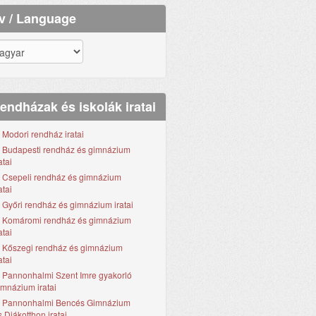
v / Language
Rendházak és iskolák iratai
. Modori rendház iratai
. Budapesti rendház és gimnázium
atai
. Csepeli rendház és gimnázium
atai
. Győri rendház és gimnázium iratai
. Komáromi rendház és gimnázium
atai
. Kőszegi rendház és gimnázium
atai
. Pannonhalmi Szent Imre gyakorló
imnázium iratai
. Pannonhalmi Bencés Gimnázium
s Diákotthon iratai