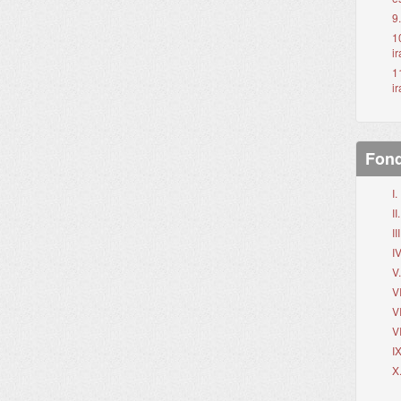
9
1
ir
1
ir
Fond
I
I
II
IV
V
V
V
V
I
X