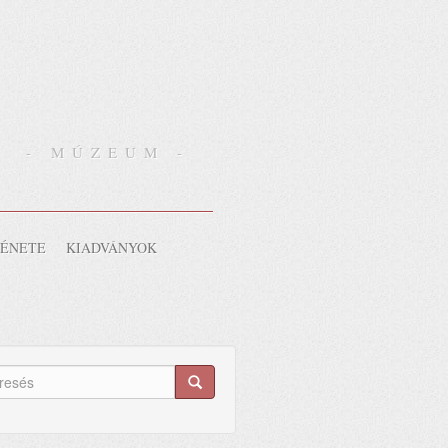
- MÚZEUM -
TÉNETE
KIADVÁNYOK
eresés
lap
esés