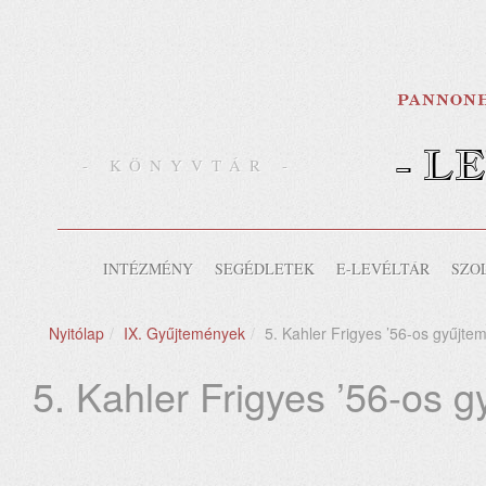
- L
- KÖNYVTÁR -
INTÉZMÉNY
SEGÉDLETEK
E-LEVÉLTÁR
SZO
Nyitólap
IX. Gyűjtemények
5. Kahler Frigyes ’56-os gyűjte
5. Kahler Frigyes ’56-os 