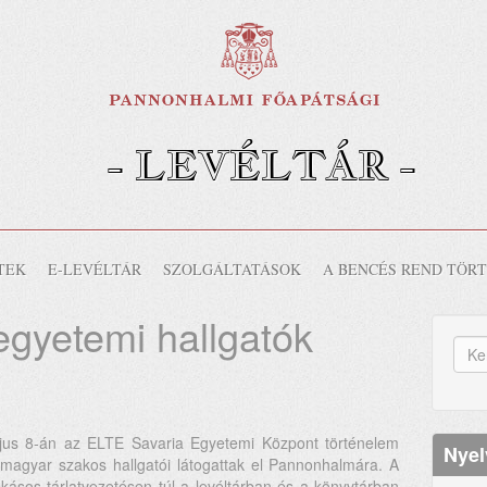
- LEVÉLTÁR -
-
TEK
E-LEVÉLTÁR
SZOLGÁLTATÁSOK
A BENCÉS REND TÖR
egyetemi hallgatók
K
űr
Ker
jus 8-án az ELTE Savaria Egyetemi Központ történelem
Nyel
magyar szakos hallgatói látogattak el Pannonhalmára. A
kásos tárlatvezetésen túl a levéltárban és a könyvtárban