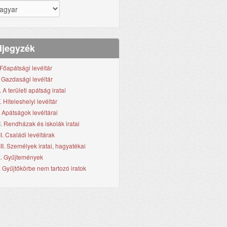
jegyzék
. Főapátsági levéltár
I. Gazdasági levéltár
I. A területi apátság iratai
. Hiteleshelyi levéltár
. Apátságok levéltárai
I. Rendházak és iskolák iratai
II. Családi levéltárak
III. Személyek iratai, hagyatékai
X. Gyűjtemények
. Gyűjtőkörbe nem tartozó iratok