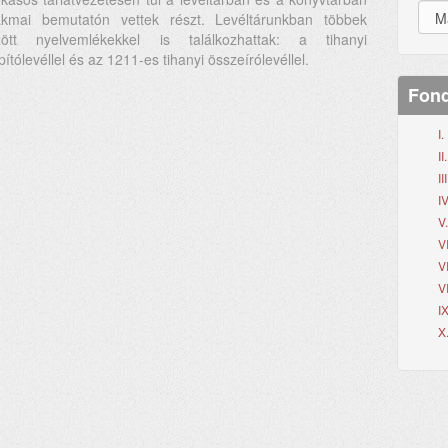
akmai bemutatón vettek részt. Levéltárunkban többek
zött nyelvemlékekkel is találkozhattak: a tihanyi
pítólevéllel és az 1211-es tihanyi összeírólevéllel.
Fond
I
I
II
IV
V
V
V
V
I
X