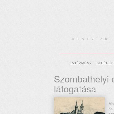
- KÖNYVTÁR 
INTÉZMÉNY
SEGÉDLE
Szombathelyi 
látogatása
Má
és 
szo