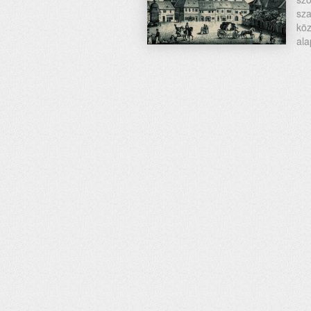
sz
kö
ala