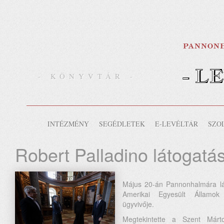
- L
- KÖNYVTÁR -
INTÉZMÉNY
SEGÉDLETEK
E-LEVÉLTÁR
SZO
Robert Palladino látogatá
Május 20-án Pannonhalmára lát
Amerikai Egyesült Államok 
ügyvivője.
Megtekintette a Szent Márto