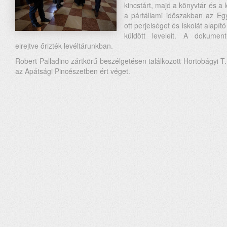
kincstárt, majd a könyvtár és a l
a pártállami időszakban az Eg
ott perjelséget és iskolát alap
küldött leveleit. A dokumen
elrejtve őrizték levéltárunkban.
Robert Palladino zártkörű beszélgetésen találkozott Hortobágyi T. C
az Apátsági Pincészetben ért véget.