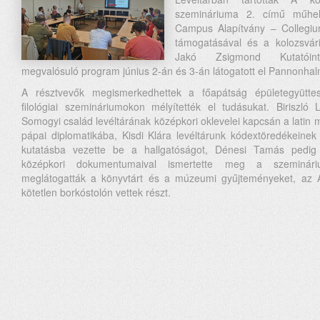
szemináriuma 2. című műhel
Campus Alapítvány – Collegi
támogatásával és a kolozsvár
Jakó Zsigmond Kutatóinté
megvalósuló program június 2-án és 3-án látogatott el Pannonhal
A résztvevők megismerkedhettek a főapátság épületegyüttes
filológiai szemináriumokon mélyítették el tudásukat. Biriszl
Somogyi család levéltárának középkori oklevelei kapcsán a lati
pápai diplomatikába, Kisdi Klára levéltárunk kódextöredékeine
kutatásba vezette be a hallgatóságot, Dénesi Tamás pedig
középkori dokumentumaival ismertette meg a szeminári
meglátogatták a könyvtárt és a múzeumi gyűjteményeket, az 
kötetlen borkóstolón vettek részt.