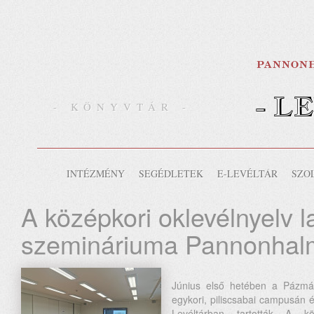
- L
- KÖNYVTÁR -
INTÉZMÉNY
SEGÉDLETEK
E-LEVÉLTÁR
SZO
A középkori oklevélnyelv la
szemináriuma Pannonhal
Június első hetében a Pázmá
egykori, piliscsabai campusán
Levéltárban tartották A köz