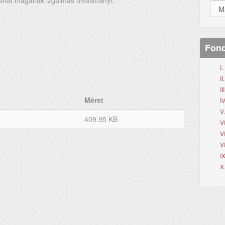
álhat magának izgalmas olvasmányt.
Fond
I
I
II
Méret
IV
V
409.95 KB
V
V
V
I
X