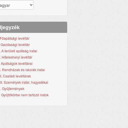
jegyzék
. Főapátsági levéltár
I. Gazdasági levéltár
I. A területi apátság iratai
. Hiteleshelyi levéltár
. Apátságok levéltárai
I. Rendházak és iskolák iratai
II. Családi levéltárak
III. Személyek iratai, hagyatékai
X. Gyűjtemények
. Gyűjtőkörbe nem tartozó iratok