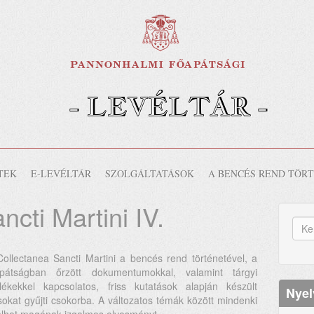
- LEVÉLTÁR -
-
TEK
E-LEVÉLTÁR
SZOLGÁLTATÁSOK
A BENCÉS REND TÖR
cti Martini IV.
K
űr
Ker
ollectanea Sancti Martini a bencés rend történetével, a
apátságban őrzött dokumentumokkal, valamint tárgyi
lékekkel kapcsolatos, friss kutatások alapján készült
Nyel
sokat gyűjti csokorba. A változatos témák között mindenki