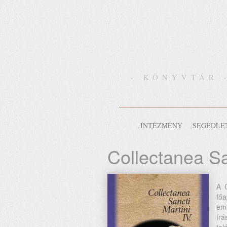
- KÖNYVTÁR 
INTÉZMÉNY
SEGÉDLE
Collectanea San
A C
fő
em
írá