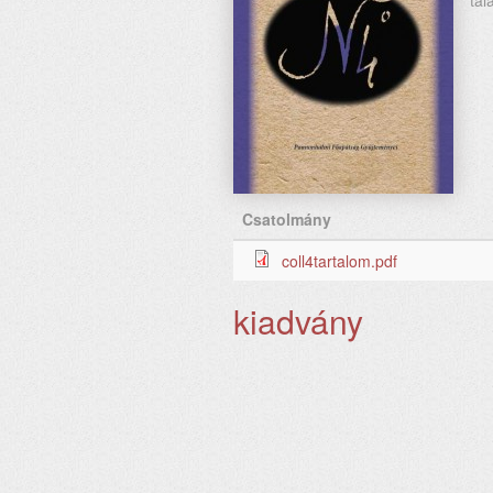
tal
Csatolmány
coll4tartalom.pdf
kiadvány