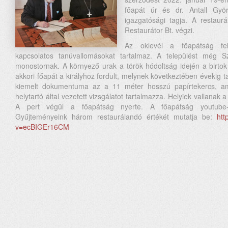
főapát úr és dr. Antall Gyö
igazgatósági tagja. A restaur
Restaurátor Bt. végzi.
Az oklevél a főapátság felv
kapcsolatos tanúvallomásokat tartalmaz. A települést még 
monostornak. A környező urak a török hódoltság idején a birtok 
akkori főapát a királyhoz fordult, melynek következtében évekig t
kiemelt dokumentuma az a 11 méter hosszú papírtekercs, a
helytartó által vezetett vizsgálatot tartalmazza. Helyiek vallanak a
A pert végül a főapátság nyerte. A főapátság youtube-cs
Gyűjteményeink három restaurálandó értékét mutatja be:
htt
v=ecBIGEr16CM