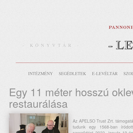
- L
- KÖNYVTÁR -
INTÉZMÉNY
SEGÉDLETEK
E-LEVÉLTÁR
SZO
Egy 11 méter hosszú okle
restaurálása
Az APELSO Trust Zrt. támogatás
tudunk egy 1568-ban íródott
szerződést 2022. január 19-én 