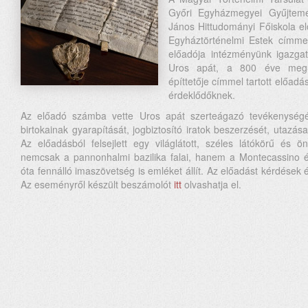
Győri Egyházmegyei Gyűjtem
János Hittudományi Főiskola elő
Egyháztörténelmi Estek címme
előadója intézményünk igazgat
Uros apát, a 800 éve megú
építtetője címmel tartott előad
érdeklődőknek.
Az előadó számba vette Uros apát szerteágazó tevékenység
birtokainak gyarapítását, jogbiztosító iratok beszerzését, utazás
Az előadásból felsejlett egy világlátott, széles látókörű és 
nemcsak a pannonhalmi bazilika falai, hanem a Montecassino
óta fennálló imaszövetség is emléket állít. Az előadást kérdések 
Az eseményről készült beszámolót
itt
olvashatja el.