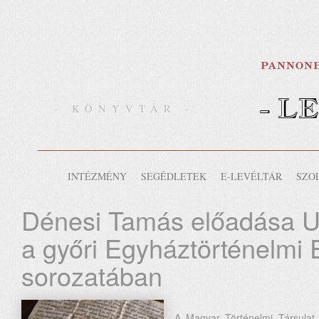
- L
- KÖNYVTÁR -
INTÉZMÉNY
SEGÉDLETEK
E-LEVÉLTÁR
SZO
Dénesi Tamás előadása Ur
a győri Egyháztörténelmi 
sorozatában
A Magyar Történelmi Társulat 