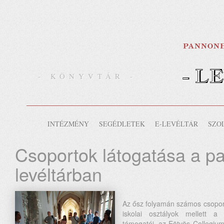
- L
- KÖNYVTÁR -
INTÉZMÉNY
SEGÉDLETEK
E-LEVÉLTÁR
SZO
Csoportok látogatása a p
levéltárban
Az ősz folyamán számos csoport 
iskolai osztályok mellett a 
támogatói, az Eötvös Collegium