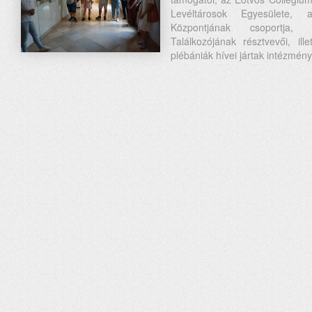
Levéltárosok Egyesülete
Központjának csoportja
Találkozójának résztvevői, il
plébániák hívei jártak intézmén