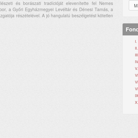
lészeti és borászati tradícióját elevenítette fel Nemes
bor, a Győri Egyházmegyei Levéltár és Dénesi Tamás, a
gatója részételével. A jó hangulatú beszélgetést kötetlen
Fond
I
I
II
IV
V
V
V
V
I
X