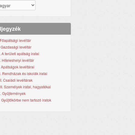
jegyzék
. Főapátsági levéltár
I. Gazdasági levéltár
I. A területi apátság iratai
. Hiteleshelyi levéltár
. Apátságok levéltárai
I. Rendházak és iskolák iratai
II. Családi levéltárak
III. Személyek iratai, hagyatékai
X. Gyűjtemények
. Gyűjtőkörbe nem tartozó iratok