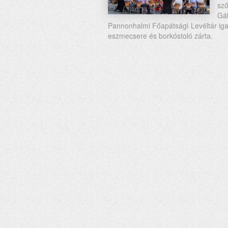
sző
Gá
Pannonhalmi Főapátsági Levéltár igaz
eszmecsere és borkóstoló zárta.