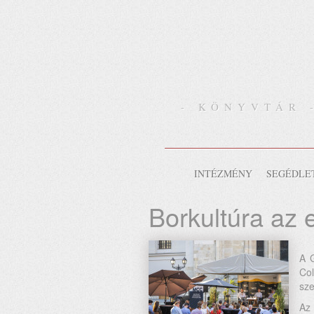
- KÖNYVTÁR 
INTÉZMÉNY
SEGÉDLE
Borkultúra az 
A G
Co
sze
Az