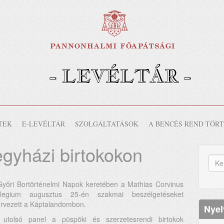
- LEVÉLTÁR -
-
TEK
E-LEVÉLTÁR
SZOLGÁLTATÁSOK
A BENCÉS REND TÖR
egyházi birtokokon
K
űr
Ker
yőri Bortörténelmi Napok keretében a Mathias Corvinus
llegium augusztus 25-én szakmai beszélgetéseket
rvezett a Káptalandombon.
Nyel
 utolsó panel a püspöki és szerzetesrendi birtokok