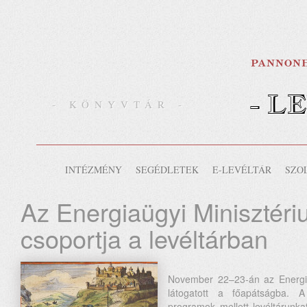
- L
- KÖNYVTÁR -
INTÉZMÉNY
SEGÉDLETEK
E-LEVÉLTÁR
SZO
Az Energiaügyi Minisztér
csoportja a levéltárban
November 22–23-án az Energia
látogatott a főapátságba. 
programok mellett levéltárunka