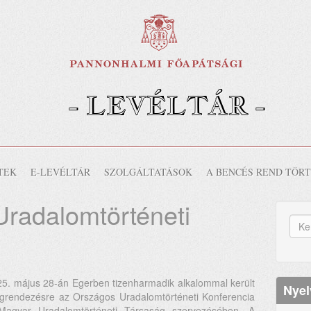
- LEVÉLTÁR -
-
TEK
E-LEVÉLTÁR
SZOLGÁLTATÁSOK
A BENCÉS REND TÖR
Uradalomtörténeti
K
űr
Ker
5. május 28-án Egerben tizenharmadik alkalommal került
Nyel
grendezésre az Országos Uradalomtörténeti Konferencia
Magyar Uradalomtörténeti Társaság szervezésében. A