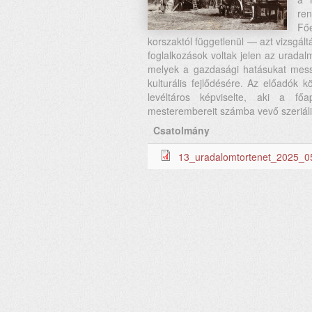
re
Főe
korszaktól függetlenül — azt vizsgál
foglalkozások voltak jelen az urad
melyek a gazdasági hatásukat mes
kulturális fejlődésére. Az előadók 
levéltáros képviselte, aki a főa
mesterembereit számba vevő szeriális 
Csatolmány
13_uradalomtortenet_2025_0