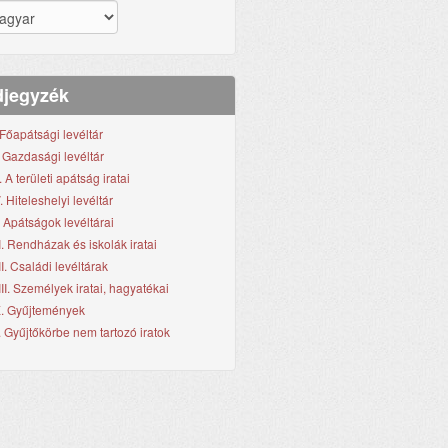
jegyzék
. Főapátsági levéltár
I. Gazdasági levéltár
I. A területi apátság iratai
. Hiteleshelyi levéltár
. Apátságok levéltárai
I. Rendházak és iskolák iratai
II. Családi levéltárak
III. Személyek iratai, hagyatékai
X. Gyűjtemények
. Gyűjtőkörbe nem tartozó iratok