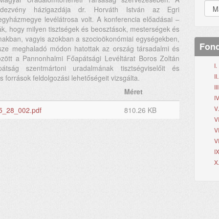
ndezvény házigazdája dr. Horváth István az Egri
gyházmegye levélátrosa volt. A konferencia előadásai –
ták, hogy milyen tisztségek és beosztások, mesterségek és
almakban, vagyis azokban a szocioökonómiai egységekben,
Fond
sze meghaladó módon hatottak az ország társadalmi és
között a Pannonhalmi Főapátsági Levéltárat Boros Zoltán
I
pátság szentmártoni uradalmának tisztségviselőit és
I
források feldolgozási lehetőségeit vizsgálta.
II
Méret
IV
V
5_28_002.pdf
810.26 KB
V
V
V
I
X