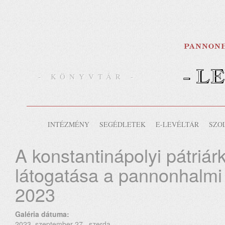
- L
- KÖNYVTÁR -
INTÉZMÉNY
SEGÉDLETEK
E-LEVÉLTÁR
SZO
A konstantinápolyi pátriár
látogatása a pannonhalmi 
2023
Galéria dátuma:
2023. szeptember 27., szerda