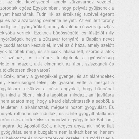
el, az élet kevélységét, amely zűrzavarhoz vezetett.
tszóródtak egész Egyiptomban, hogy pelyvát gyűjtsenek a
yett használtak. Tudniillik az érzékiség tüzével égetett
ága és az alázatosság cementje helyett. Az említett torony
pedig testi gyönyöröket, amelyek valóban összeragasztják
klyóba vernek. Ezeknek büdösségétől és füstjétől mily
nyörűségek helye a zűrzavar tornyáról a Babilon nevet
ly csodálatosan készült el, mivel az ő háza, amely azelőtt
yok töltötték meg, és struccok lakása lett, szőrös állatok
kok szólnak, és szirének felelgetnek a gyönyörűség
elette mindazok, akik elmennek az úton, sziszegnek és
a tökéletesen ékes város?
oli Szék, amely a gyengékkel gyenge, és az alárendeltek
ély keserűséggel telve, oly gyakran vette a mézgát a
ógyítására, elküldve a béke angyalait, hogy bűnbánat
málja mind a főben, mind a tagokban mindazt, ami javításra
 nem adatott meg, hogy a kard eltávolíttassék a sebből, a
a felületen is alkalmazták, mégsem hozott gyógyulást. És
helyek rothadásnak indultak, és szinte gyógyíthatatlanná
serűen sírva tértek vissza mondván: gyógyítottuk Babilont,
agára. Az Apostoli Szék, a kegyes anya, aki méhe fiait
 a gyógyítást, sem a buzgalom nem lankadt benne, hanem
kkal bekötözze és gyógyszerekkel kezelje, a zúzódást és a