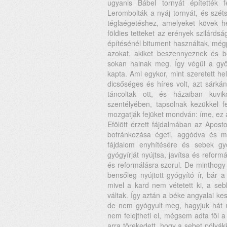
ugyanis Bábel tornyát építették f
Lerombolták a nyáj tornyát, és szé
téglaégetéshez, amelyeket kövek hel
földies tetteket az erények szilárds
építésénél bitument használtak, még
azokat, akiket beszennyeznek és bé
sokan halnak meg. Így végül a gyö
kapta. Ami egykor, mint szeretett he
dicsőséges és híres volt, azt sárkán
táncoltak ott, és házaiban kuvi
szentélyében, tapsolnak kezükkel f
mozgatják fejüket mondván: íme, ez 
Efölött érzett fájdalmában az Apost
botránkozása égeti, aggódva és m
fájdalom enyhítésére és sebek gy
gyógyírját nyújtsa, javítsa és refor
és reformálásra szorul. De minthogy
bensőleg nyújtott gyógyító ír, bár 
mivel a kard nem vétetett ki, a seb
váltak. Így aztán a béke angyalai ke
de nem gyógyult meg, hagyjuk hát m
nem felejtheti el, mégsem adta föl
arra törekedett, hogy a sebet pólyá