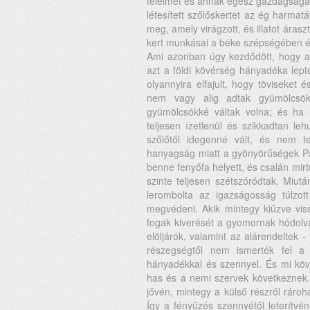
félelmét és annak egész gazdagságát
létesített szőlőskertet az ég harmat
meg, amely virágzott, és illatot áras
kert munkásai a béke szépségében 
Ami azonban úgy kezdődött, hogy a g
azt a földi kövérség hányadéka lepte
olyannyira elfajult, hogy töviseket
nem vagy alig adtak gyümölcsöket
gyümölcsökké váltak volna; és ha
teljesen ízetlenül és szikkadtan leh
szőlőtől idegenné vált, és nem te
hanyagság miatt a gyönyörűségek Par
benne fenyőfa helyett, és csalán mirtu
szinte teljesen szétszóródtak. Miut
lerombolta az igazságosság túlzott
megvédeni. Akik mintegy kiűzve vissz
fogak kiverését a gyomornak hódolva
elöljárók, valamint az alárendeltek
részegségtől nem ismerték fel a l
hányadékkal és szennyel. És mi köve
has és a nemi szervek következnek. A
jővén, mintegy a külső részről rároh
Így a fényűzés szennyétől leterítvé