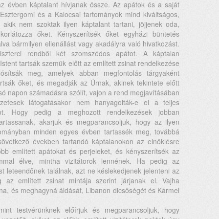
 évben káptalant hívjanak össze. Az apátok és a saját
 Esztergomi és a Kalocsai tartományok mind kiváltságos,
 akik nem szoktak ilyen káptalant tartani, jöjjenek oda,
rlátozza őket. Kényszerítsék őket egyházi büntetés
alva bármilyen ellenállást vagy akadályra való hivatkozást.
iszterci rendből két szomszédos apátot. A káptalan
stent tartsák szemük előtt az említett zsinat rendelkezése
alósítsák meg, amelyek abban megfontolás tárgyaként
artsák őket, és megadják az Úrnak, akinek tekintete előtt
olsó napon számadásra szólít, vajon a rend megjavításában
etesek látogatásakor nem hanyagolták-e el a teljes
ot. Hogy pedig a meghozott rendelkezések jobban
rtassanak, akarjuk és megparancsoljuk, hogy az ilyen
tományban minden egyes évben tartassék meg, továbbá
következő években tartandó káptalanokon az elnöklésre
őbb említett apátokat és perjeleket, és kényszerítsék az
ommal élve, mintha vizitátorok lennének. Ha pedig az
st leteendőnek találnak, azt ne késlekedjenek jelenteni az
az említett zsinat mintája szerint járjanak el. Vajha
ana, és meghagyná áldását, Libanon dicsőségét és Kármel
 mint testvérünknek előírjuk és megparancsoljuk, hogy