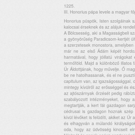
1225.
III. Honorius pápa levele a magyar f
Honorius püspök, Isten szolgáinak szo
kalocsai érseknek és az alájuk rendel
A Bölcsesség, aki a Magasságbeli szá
a gyönyörűség Paradicsom-kertjét ül
a szerzetesek monostora, amelyben a
már ne az első Ádám képét hordoz
harmatával, hogy jóillatú virágokat
termőföld. Majd a különböző illatos 
Úr Áldottjának, hogy művelje. Ő mag
be ne hatolhassanak, és el ne pusztíth
capitulum van, az igazságossággal, d
mintegy kívülről az erősséggel és é
az ajtószárnyak őrzését pedig rábízt
szabályozott intézményeket, hogy a
megtartják, a kert fái gazdagon sarj
cédrusai is gazdagon hoznak szép é
kívül lévőket is felüdíti, akiket az Úr
és elhagyván a múlandó királyságok
oda, hogy az üdvösség kincseit eln