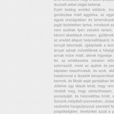
duzzadt sebet olajjal bekenje.
Ezért boldog emlékű elődünk, Inc
gondozása miatt aggódva, az egyet
egyes országokban és tartományok
jogát tiszteletben tartva, mindazok a
nem szoktak ilyen zsinatot tartani,
kánoni akadályuk nincsen, gyűljenek
az eredeti állapot helyreállításáról,
tornyát lebontsák, újjáépítsék a le
árnyat adnak művelőiknek a hőségtő
annak műve miatt, akinek irigysége ál
fel, az emlékezetes zsinaton el
származott, mivel az apátok és per
káptalan összehívását, és azok, aki
hatalommal a lázadók kényszerítésé
barmok, és Moáb saját ganéjában fek
Jóllehet úgy látszik tehát, hogy r
rövidült meg, hogy üdvözíthessen,
pocsolyáját, és helyreállítsa bíráit
Szívünk mélyéből szenvedvén, József
vezérelve hangsúlyozzuk szeretett fi
püspökségben, levelünket azzal a 