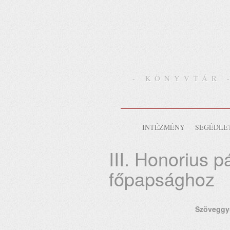
- KÖNYVTÁR 
INTÉZMÉNY
SEGÉDLE
III. Honorius 
főpapsághoz
Szöveggyű