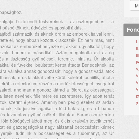
őpapsághoz.
lgája, tisztelendő testvéreinek ... az esztergomi és ... a
t püspököknek, üdvözlet és apostoli áldás.
Fond
jából származik, és akinek öröm az emberek fiaival lenni,
tette el, hogy abban közöttük lakozzék. Ez nem más, mint
I
zokat az embereket helyezte el, akiket úgy alkotott, hogy
I
zák, hanem a másodikét. Aztán megáldotta azt az ég
II
 és a tisztesség gyümölcseit teremje, mint az Úr áldotta
IV
fákkal és füvekkel beültetett kertet átadta Benedeknek, az
V
ára vállalva annak gondozását, hogy a gonosz vadállatok
V
assák, erős falakkal vette körül: keletről tudniillik, ahol a
V
élről, a refectorium részén a mértékletességgel, nyugatról
szakról, ahonnan a gonosz kiárad a földre, az okossággal;
V
a Isten nevének félelmére és szeretetére. Így adott tehát
I
zok szerint éljenek. Amennyiben pedig ezeket szilárdan
X
adnak, kiterjesztve ágaikat a föld határáig, és a Libanon
s kívánatos gyümölcsöket. Illatuk a Paradicsom-kerten
 a föld bőségével áldott meg, és ők is lerakván tevéik terhét
at és gazdagságokat nagy alázattal bebocsátást kérnek
yerjék, tudniillik a bölcsességet és a tudományt, az Úr