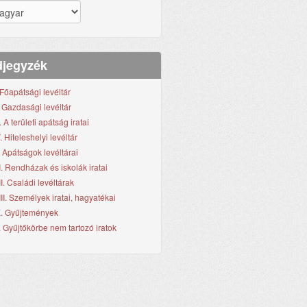
jegyzék
. Főapátsági levéltár
I. Gazdasági levéltár
I. A területi apátság iratai
. Hiteleshelyi levéltár
. Apátságok levéltárai
I. Rendházak és iskolák iratai
II. Családi levéltárak
III. Személyek iratai, hagyatékai
X. Gyűjtemények
. Gyűjtőkörbe nem tartozó iratok