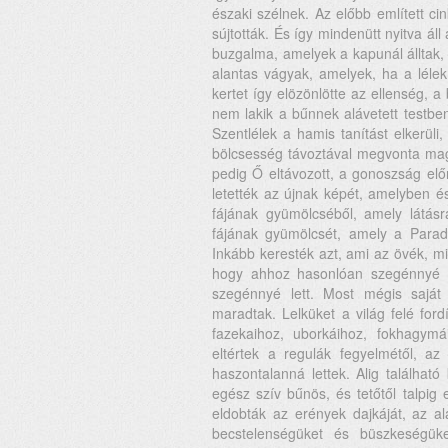
északi szélnek. Az előbb említett ci
sújtották. És így mindenütt nyitva á
buzgalma, amelyek a kapunál álltak, ö
alantas vágyak, amelyek, ha a lél
kertet így elözönlötte az ellenség, 
nem lakik a bűnnek alávetett testbe
Szentlélek a hamis tanítást elkerüli,
bölcsesség távoztával megvonta magá
pedig Ő eltávozott, a gonoszság előr
letették az újnak képét, amelyben és 
fájának gyümölcséből, amely látásr
fájának gyümölcsét, amely a Paradi
Inkább keresték azt, ami az övék, min
hogy ahhoz hasonlóan szegénnyé vá
szegénnyé lett. Most mégis saját
maradtak. Lelküket a világ felé for
fazekaihoz, uborkáihoz, fokhagymá
eltértek a regulák fegyelmétől, az
haszontalanná lettek. Alig található
egész szív bűnös, és tetőtől talpig
eldobták az erények dajkáját, az al
becstelenségüket és büszkeségüke