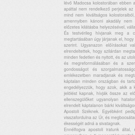
lévő Madocsa kolostorában ebben az
apáttal nem rendelkező perjelek az
mind nem kiváltságos kolostoraiból,
amennyiben kánoni akadály nem ko
előzetes kilátásba helyezésével, váll
És testvérileg hívjanak meg a c
megtartásában úgy járjanak el, hogy I
szerint. Ugyanazon előírásokat v
elrendeltettek, hogy szilárdan megt
minden fedetlen és nyitott, és az ut
és megreformálásában és a szerz
gondosságot és szorgalmatosság
emlékezetben maradjanak és megta
káptalan minden országban és tar
engedélyezzük, hogy azok, akik a 
jelölést kapnak, hívják össze az el
ellenszegülőket ugyanolyan hatal
elrendelt káptalanon bárki kiváltságo
Apostoli Széknek. Egyébként pedig 
visszafordulna az Úr, és megbocsát
ékességét adná a sivatagnak.
Ennélfogva apostoli iratunk által,