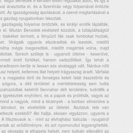
. Végül Benedek e kertben élvén regulákat adott, és így a
ával árasztotta el, és a Szentírás négy folyamával öntözte
ztott. Az igazságosság ápolásával, a csend megtartásával a
és gazdag nyugalomban lakoztak.
azdagság folyamai öntözték, és királyi emlők táplálták,
 el. Miután Benedek elvétetett közülük, a túltápláltságtól
 és tüskéket termett, a fényűző fák csak lombokat hoztak,
. Virágaik ugyanis elszáradtak és leestek, mielőtt
 néha mégis megeredtek, mielőtt megértek volna, majd
ullottak. Sorech szőleje is - ugyanott ültetve - keserűvé,
rmett érett fürtöket, hanem vadszőlőket. Így tehát a
adicsom-kertje is lassan sós sivataggá vált. Nárdus nőtt
sz helyett, kellemes illat helyett trágyaszag áradt. Várfalai
án a magasba törő és fenséges keleti falát összetörte és
 szigora, a déli területet a mértékletesség sem tudta
ahúzódtak keletről Sennahar déli területére, tudniillik a
 igyekeztek enyhíteni, és a papok és próféták, vagyis az
 - mind a nagyok, mind a kicsinyek - a borban elmerülve a
átnokot, és elvétették az ítéletet. Asztaluk tele van
tkezik ezekből? Aki hallja, okosan vigyázzon, ugyanis a
 filiszteusok is - mint az élvhajhász italozás - nyugatról
antak az erődítményre, és azt nyomorultul legyengítették.
n az okosság is elhagyta helyét, nem tudván ellenállni az