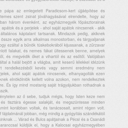
e pápa az emlegetett Paradicsom-kert újjáépítése és
emes szent zsinat jóváhagyásával elrendelte, hogy az
ban három évenként, az egyházmegyék főpásztorainak
z apátok és a perjelek - ahol saját apátok nincsenek - akik
 általános káptalant tartsanak. Mindazok pedig, akiknek
 össze egyik arra alkalmas monostorban, és tárgyaljanak
 hogy ezáltal a bűnök tüskebokrából kijussanak, a zűrzavar
omlott falakat, és nemes fákat ültessenek benne, amelyek
l, és megvédik őket a vihartól és az esőtől. Valójában
tal a halál bejött a világba, amit keserű lélekkel idézünk
őírt rendelkezésből kevés vagy semmi eredmény nem
jelek, ahol saját apátok nincsenek, elhanyagolták ezen
knek elnökölniök kellett volna azokon, nem rendelkeztek
re. És így mind mostanig saját trágyájukban rothadnak a
szik.
eménytelen az ő sebe, tudjuk mégis, hogy Isten keze nem
 és tisztára égesse salakját, és megszüntesse minden
, amint korábban voltak, és tanácsosait, amint régen volt.
 fájdalmánál jobban, még mindig a gyógyítás szándékától
ainknak ... Várad és Bulcs apátjainak a Pécsi és a Csanádi
paranccsal küldjük el, hogy a Kalocsai egyházmegyében