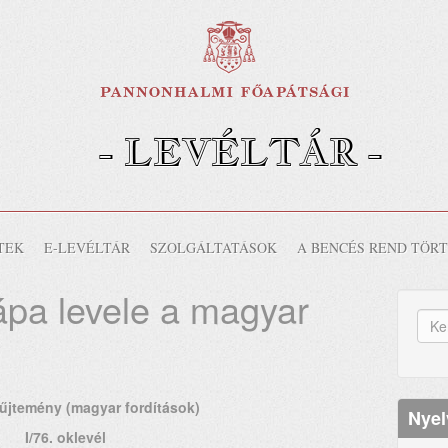
- LEVÉLTÁR -
-
TEK
E-LEVÉLTÁR
SZOLGÁLTATÁSOK
A BENCÉS REND TÖR
pápa levele a magyar
K
űr
Ker
jtemény (magyar fordítások)
Nyel
I/76. oklevél