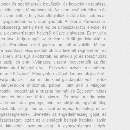
nkosok és segítőtársaik legyőzték, és kegyetlen csapással
ll az ellenségek támadásainak. Az Isten nevének félelme és
sszeomlottak, helyüket elfoglalták a világi félelmek és az
ek nyugalomban van, szunnyadnak. Amikor a Paradicsom-
a bölcsesség, amely nem lép be a rosszakaratú lélekbe, és
n, a gyönyörűségek helyéről elűzve eltávozott. És mivel a
 és távol tartja magát az értelem nélküli gondolatoktól, a
t a Paradicsom-kert gyakran említett művelőitől. Miután
e haladtával visszavették ők is a levetett régi embert, és
amely által újjá alkottattak, és ettek a jó és rossz tudás
a szép, és enni kívánatos, viszont megvetették az élet
csom-kert közepén volt. Eltávoztak szívük érzelmében.
t ami Krisztusé. Elhagyták a világot, lemondtak javaikról,
ljanak, aki - bár mindenkinél gazdagabb volt - értük
 kényelmükre áhítoznak, jobban, mint akik a világban
dították, megutálták a pusztai mannát és Egyiptom húsos
ihoz és halaihoz tértek vissza. És mivel mindannyian
 alárendeltek ugyanúgy, mint az előljárók, egyöntetűleg
 közöttük, aki jót tenne, mivel az egész fej beteg, és az
 egészségtelenek. Elvetették az engedelmesség igáját, és
ázatosságot, ezért az ellenségek beléjük hatoltak látván
t, kinevették szombatjaikat. A gyönyörűségek helyén