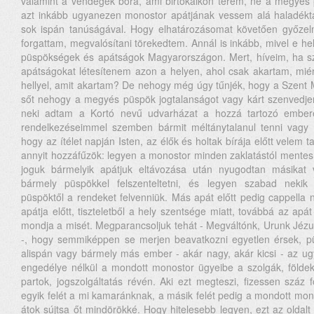
valamint a vendégek bora, ami birtokaikon terem, ne a megyés
azt inkább ugyanezen monostor apátjának vessem alá haladékta
sok ispán tanúságával. Hogy elhatározásomat követően győze
forgattam, megvalósítani törekedtem. Annál is inkább, mivel e he
püspökségek és apátságok Magyarországon. Mert, híveim, ha s
apátságokat létesítenem azon a helyen, ahol csak akartam, miér
hellyel, amit akartam? De nehogy még úgy tűnjék, hogy a Szent Mi
sőt nehogy a megyés püspök jogtalanságot vagy kárt szenvedj
neki adtam a Kortó nevű udvarházat a hozzá tartozó ember
rendelkezéseimmel szemben bármit méltánytalanul tenni vagy 
hogy az ítélet napján Isten, az élők és holtak bírája előtt velem
annyit hozzáfűzök: legyen a monostor minden zaklatástól mentes
joguk bármelyik apátjuk eltávozása után nyugodtan másikat vá
bármely püspökkel felszenteltetni, és legyen szabad nekik
püspöktől a rendeket felvenniük. Más apát előtt pedig cappella 
apátja előtt, tiszteletből a hely szentsége miatt, továbbá az a
mondja a misét. Megparancsoljuk tehát - Megváltónk, Urunk Jézus
-, hogy semmiképpen se merjen beavatkozni egyetlen érsek, pü
alispán vagy bármely más ember - akár nagy, akár kicsi - az 
engedélye nélkül a mondott monostor ügyeibe a szolgák, földek
partok, jogszolgáltatás révén. Aki ezt megteszi, fizessen száz 
egyik felét a mi kamaránknak, a másik felét pedig a mondott mon
átok sújtsa őt mindörökké. Hogy hitelesebb legyen, ezt az oldalt