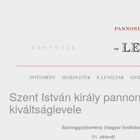
- L
- KÖNYVTÁR -
INTÉZMÉNY
SEGÉDLETEK
E-LEVÉLTÁR
SZO
Szent István király panno
kiváltságlevele
Szöveggyűjtemény (magyar fordítás
I/1. oklevél