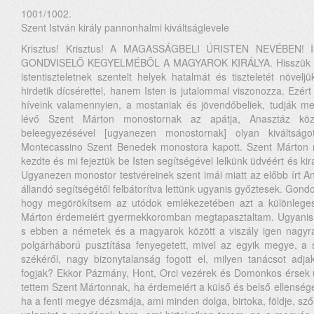
1001/1002.
Szent István király pannonhalmi kiváltságlevele
Krisztus! Krisztus! A MAGASSÁGBELI ÚRISTEN NEVÉBEN!
GONDVISELŐ KEGYELMÉBŐL A MAGYAROK KIRÁLYA. Hisszük s v
istentiszteletnek szentelt helyek hatalmát és tiszteletét növe
hirdetik dícsérettel, hanem Isten is jutalommal viszonozza. Ezér
híveink valamennyien, a mostaniak és jövendőbeliek, tudják 
lévő Szent Márton monostornak az apátja, Anasztáz közb
beleegyezésével [ugyanezen monostornak] olyan kiváltságo
Montecassino Szent Benedek monostora kapott. Szent Márton 
kezdte és mi fejeztük be Isten segítségével lelkünk üdvéért és ki
Ugyanezen monostor testvéreinek szent imái miatt az előbb írt An
állandó segítségétől felbátorítva lettünk ugyanis győztesek. Gond
hogy megörökítsem az utódok emlékezetében azt a különleges
Márton érdemeiért gyermekkoromban megtapasztaltam. Ugyanis m
s ebben a németek és a magyarok között a viszály igen nagyra
polgárháború pusztítása fenyegetett, mivel az egyik megye, a
székéről, nagy bizonytalanság fogott el, milyen tanácsot adj
fogjak? Ekkor Pázmány, Hont, Orci vezérek és Domonkos érsek 
tettem Szent Mártonnak, ha érdemeiért a külső és belső ellenség
ha a fenti megye dézsmája, ami minden dolga, birtoka, földje, szől