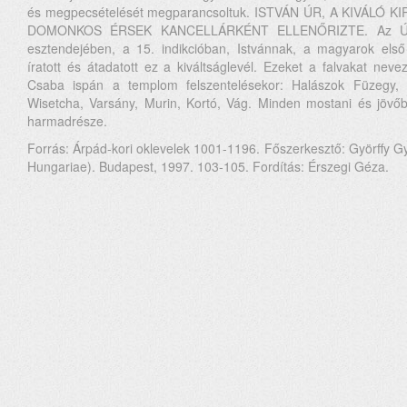
és megpecsételését megparancsoltuk. ISTVÁN ÚR, A KIVÁLÓ KI
DOMONKOS ÉRSEK KANCELLÁRKÉNT ELLENŐRIZTE. Az Úr m
esztendejében, a 15. indikcióban, Istvánnak, a magyarok els
íratott és átadatott ez a kiváltságlevél. Ezeket a falvakat ne
Csaba ispán a templom felszentelésekor: Halászok Füzegy,
Wisetcha, Varsány, Murin, Kortó, Vág. Minden mostani és jövő
harmadrésze.
Forrás: Árpád-kori oklevelek 1001-1196. Főszerkesztő: Györffy G
Hungariae). Budapest, 1997. 103-105. Fordítás: Érszegi Géza.