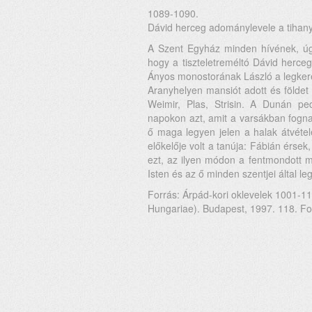
1089-1090.
Dávid herceg adománylevele a tihany
A Szent Egyház minden hívének, úgy
hogy a tiszteletreméltó Dávid herce
Ányos monostorának László a legker
Aranyhelyen mansiót adott és földet
Weimir, Plas, Strisin. A Dunán p
napokon azt, amit a varsákban fogna
ő maga legyen jelen a halak átvéte
előkelője volt a tanúja: Fábián érse
ezt, az ilyen módon a fentmondott 
Isten és az ő minden szentjei által le
Forrás: Árpád-kori oklevelek 1001-1
Hungariae). Budapest, 1997. 118. Fo