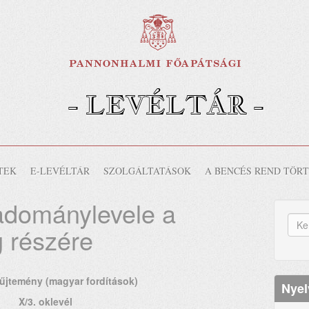
- LEVÉLTÁR -
-
TEK
E-LEVÉLTÁR
SZOLGÁLTATÁSOK
A BENCÉS REND TÖR
adománylevele a
K
g részére
űr
Ker
jtemény (magyar fordítások)
Nyel
X/3. oklevél