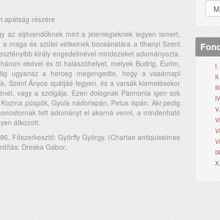
i apátság részére
 az eljövendőknek mint a jelenlegieknek legyen ismert,
g a maga és szülei vétkeinek bocsánatára a tihanyi Szent
Fond
esztényibb király engedelmével mindezeket adományozta.
 három ekével és öt halászóhelyet, melyek Budrig, Eurim,
I
edig ugyanaz a herceg megengedte, hogy a vasárnapi
I
k, Szent Ányos apátjáé legyen, és a varsák kiemelésekor
II
lénél, vagy a szolgája. Ezen dolognak Pannonia igen sok
IV
k, Kozma püspök, Gyula nádorispán, Petus ispán. Aki pedig
V
monostornak tett adományt el akarná venni, a mindenható
V
gyen átkozott.
V
196. Főszerkesztő: Györffy György. (Chartae antiquissimae
V
rdítás: Dreska Gábor.
I
X