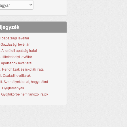
jegyzék
. Főapátsági levéltár
I. Gazdasági levéltár
I. A területi apátság iratai
. Hiteleshelyi levéltár
. Apátságok levéltárai
I. Rendházak és iskolák iratai
II. Családi levéltárak
III. Személyek iratai, hagyatékai
X. Gyűjtemények
. Gyűjtőkörbe nem tartozó iratok