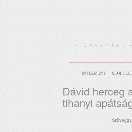
- KÖNYVTÁR 
INTÉZMÉNY
SEGÉDLE
Dávid herceg 
tihanyi apátsá
Szöveggyű